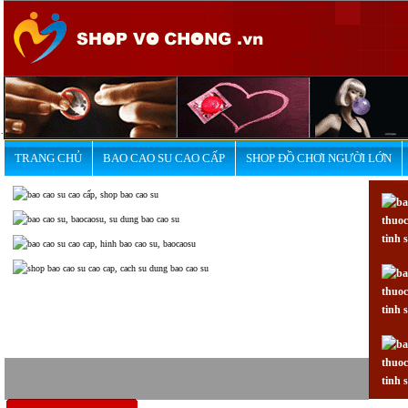
.
TRANG CHỦ
BAO CAO SU CAO CẤP
SHOP ĐỒ CHƠI NGƯỜI LỚN