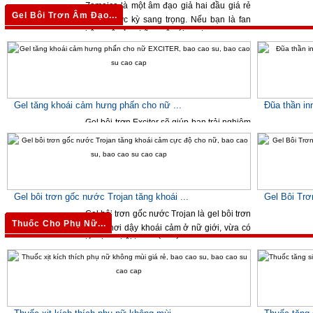
Zamaica là một âm đạo giả hai đầu giá rẻ
Gel Bôi Trơn Âm Đạo...
nhưng cực kỳ sang trọng. Nếu bạn là fan
hâm mộ của những cô gái ngọt ...
750,000 VNĐ
1,250,00
Gel tăng khoái cảm hưng phấn cho nữ ...
Đũa thần in
Gel bôi trơn Exciter sẽ giúp bạn trải nghiệm
những đợt cực khoái liên hồi, khiến bạn sẽ
phải ngạc ...
550,000 VNĐ
750,000 
Gel bôi trơn gốc nước Trojan tăng khoái ...
Gel Bôi Trơ
Gel bôi trơn gốc nước Trojan là gel bôi trơn
Thuốc Cho Phụ Nữ...
giúp khơi dậy khoái cảm ở nữ giới, vừa có
tác dụng bôi trơn, vừa có ...
950,000 VNĐ
290,000 