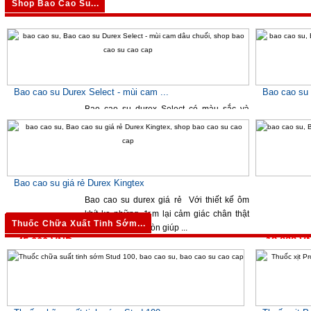
Shop Bao Cao Su...
Bao cao su Durex Select - mùi cam ...
Bao cao su 
Bao cao su durex
Select có màu sắc và
hương thơm quyến rũ khiến cho quá trình
yêu đương trở nên hấp dẫn và thú ...
50,000 VNĐ
55,000 V
Bao cao su giá rẻ Durex Kingtex
Bao cao su durex
giá rẻ Với thiết kế ôm
khít ko những đem lại cảm giác chân thật
Thuốc Chữa Xuất Tinh Sớm...
cho các anh mà còn giúp ...
12,000 V
45,000 VNĐ