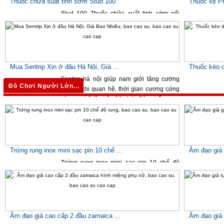
Thuốc chữa suất tinh sớm Stud 100
Thuốc xịt P
Stud 100
Thuốc chữa xuất tinh sớm
nổi
tiếng có công dụng chữa trị
suất tinh sớm
,
bào chế bên Anh Quốc và đã ...
450,000 VNĐ
420,000 
Mua Sentrip Xịn ở đâu Hà Nội, Giá ...
Thuốc kéo d
Sentrip hà nội giúp nam giới tăng cường
Đồ Chơi Người Lớn...
sinh lý khi quan hệ, thời gian cương cứng
và quan hệ lâu trên 30 phút. Sản phẩm ...
1,500,000 VNĐ
450,000 
Trứng rung inox mini sạc pin 10 chế ...
Âm đạo giả 
Trứng rung inox mini sạc pin 10 chế độ
rung với thiết kế nhỏ gọn, màu inox đặc
trưng, sản phẩm trứng rung âm đạo mini ...
390,000 VNĐ
850,000 
Âm đạo giả cao cấp 2 đầu zamaica ...
Âm đạo giả 