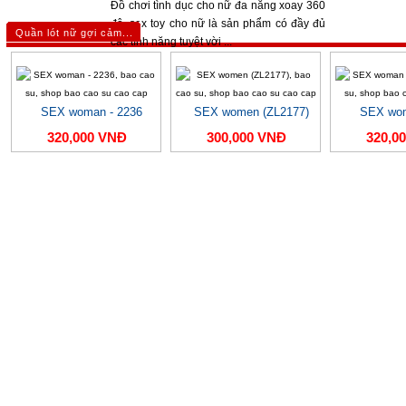
Đồ chơi tình dục cho nữ đa năng xoay 360
độ, sex toy cho nữ là sản phẩm có đầy đủ
Quần lót nữ gợi cảm...
các tính năng tuyệt vời ...
490,000 VNĐ
1,650,00
SEX woman - 2236
SEX women (ZL2177)
SEX wom
320,000 VNĐ
300,000 VNĐ
320,0