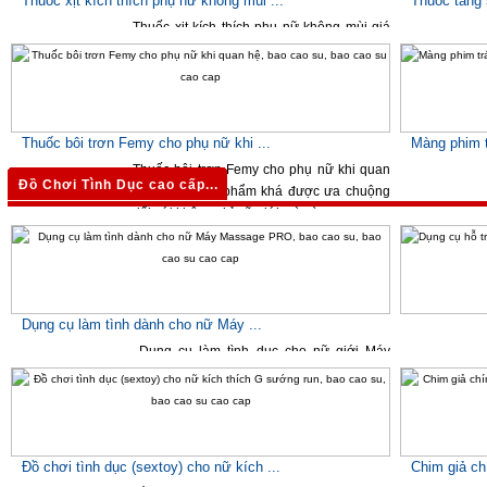
Thuốc xịt kích thích phụ nữ không mùi ...
Thuốc tăng 
Thuốc xịt kích thích phụ nữ không mùi giá
rẻ giúp kích thích và tăng nhu cầu tình dục
cho nữ giới, từ đó tăng sự ...
450,000 VNĐ
650,000 
Thuốc bôi trơn Femy cho phụ nữ khi ...
Màng phim t
Thuốc bôi trơn Femy cho phụ nữ khi quan
Đồ Chơi Tình Dục cao cấp...
hệ là một sản phẩm khá được ưa chuộng
đối với không chỉ nữ giới mà còn ...
550,000 VNĐ
55,000 V
Dụng cụ làm tình dành cho nữ Máy ...
Dụng cụ làm tình
duc cho nữ giới Máy
massage RRO là một dụng cụ massager
650,000 
cá nhân mạnh mẽ và linh hoạt có thể ...
2,150,000 VNĐ
Đồ chơi tình dục (sextoy) cho nữ kích ...
Chim giả ch