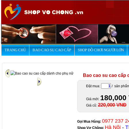
.
TRANG CHỦ
BAO CAO SU CAO CẤP
SHOP ĐỒ CHƠI NGƯỜI LỚN
Bao cao su cao cấp 
Đặt mua:
/ sản phẩ
180,000
Giá mới:
220,000 VNĐ
Giá cũ:
0977 237 2
Gọi Mua Hàng:
Hà Nội
-
T
Shop Vợ Chồng
: