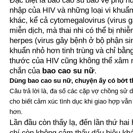
Đặc biệt là bao cao su bảo vệ phụ 
nhập của HIV và những loại vi khuẩn
khác, kể cả cytomegalovirus (virus 
miễn dịch, mà thai nhi có thể bị nhiễ
herpes (virus gây bệnh ở bộ phận sin
khuẩn nhỏ hơn tinh trùng và chỉ bằn
thước của HIV cũng không thể xâm
chắn của
bao cao su nữ
.
Dùng
bao cao su nữ
, chuyện ấy có bớt 
Câu trả lời là, đa số các cặp vợ chồng sử
cho biết cảm xúc tình dục khi giao hợp vẫ
hơn.
Lần đầu còn thấy lạ, đến lần thứ hai
chí còn không cảm thấy dấu hiệu khá